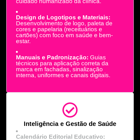
cuidado humanizado da clínica.
Design de Logotipos e Materiais:
Desenvolvimento de logo, paleta de
cores e papelaria (receituários e
cartões) com foco em saúde e bem-
estar.
Manuais e Padronização:
Guias
técnicos para aplicação correta da
marca em fachadas, sinalização
interna, uniformes e canais digitais.
Inteligência e Gestão de Saúde
Calendário Editorial Educativo: