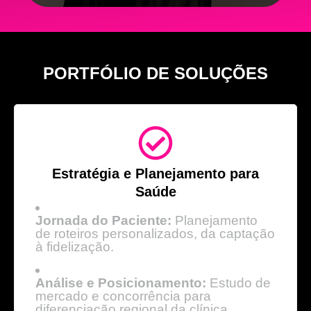
PORTFÓLIO DE SOLUÇÕES
Estratégia e Planejamento para
Saúde
Jornada do Paciente:
Planejamento
de roteiros personalizados, da captação
à fidelização.
Análise e Posicionamento:
Estudo de
mercado e concorrência para
diferenciação regional da clínica.