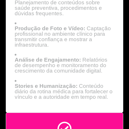
Planejamento de conteúdos sobre
saúde preventiva, procedimentos e
dúvidas frequentes.
Produção de Foto e Vídeo:
Captação
profissional no ambiente clínico para
transmitir confiança e mostrar a
infraestrutura.
Análise de Engajamento:
Relatórios
de desempenho e monitoramento do
crescimento da comunidade digital.
Stories e Humanização:
Conteúdo
diário da rotina médica para fortalecer o
vínculo e a autoridade em tempo real.